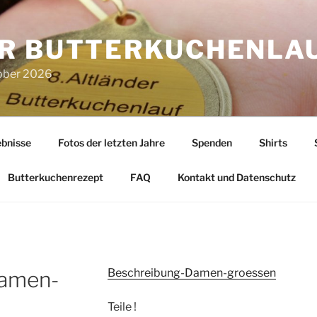
R BUTTERKUCHENLA
tober 2026
bnisse
Fotos der letzten Jahre
Spenden
Shirts
Butterkuchenrezept
FAQ
Kontakt und Datenschutz
Beschreibung-Damen-groessen
Damen-
Teile !