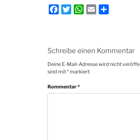
F
T
W
E
T
a
w
h
m
ei
c
itt
at
ai
le
e
er
s
l
n
b
A
Schreibe einen Kommentar
o
p
Deine E-Mail-Adresse wird nicht veröffen
o
p
sind mit
*
markiert
k
Kommentar
*