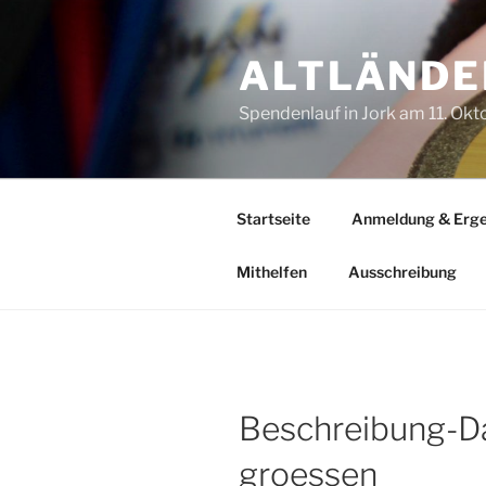
Zum
Inhalt
ALTLÄNDE
springen
Spendenlauf in Jork am 11. Ok
Startseite
Anmeldung & Erge
Mithelfen
Ausschreibung
Beschreibung-
groessen