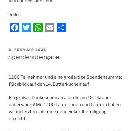
läuft durchs alte Land….
Teile !
F
T
W
E
T
a
w
h
m
ei
c
itt
at
ai
le
VERÖFFENTLICHT
6. FEBRUAR 2026
e
er
s
l
n
AM
Spendenübergabe
b
A
o
p
1.100 Teilnehmer und eine großartige Spendensumme:
o
p
Rückblick auf den 14. Butterkuchenlauf
k
Ein großes Dankeschön an alle, die am 10. Oktober
dabei waren! Mit 1.100 Läuferinnen und Läufern haben
wir im letzten Jahr eine neue Rekordbeteiligung
erreicht.