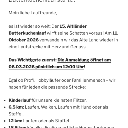
o
p
o
p
Moin liebe Lauffreunde,
k
es ist wieder so weit: Der
15. Altländer
Butterkuchenlauf
wirft seine Schatten voraus! Am
11.
Oktober 2026
verwandeln wir das Alte Land wieder in
eine Laufstrecke mit Herz und Genuss.
Das Wichtigste zuerst:
Die Anmeldung öffnet am
06.03.2026 pünktlich um 12:00 Uhr
!
Egal ob Profi, Hobbyläufer oder Familienmensch – wir
haben für jeden die passende Strecke:
Kinderlauf
für unsere kleinsten Flitzer.
6,5 km:
Laufen, Walken, Laufen mit Hund oder als
Staffel.
12 km:
Laufen oder als Staffel.
18,5 km:
Für alle, die die sportliche Herausforderung