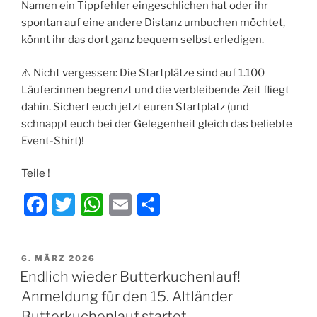
Namen ein Tippfehler eingeschlichen hat oder ihr
spontan auf eine andere Distanz umbuchen möchtet,
könnt ihr das dort ganz bequem selbst erledigen.
⚠️ Nicht vergessen: Die Startplätze sind auf 1.100
Läufer:innen begrenzt und die verbleibende Zeit fliegt
dahin. Sichert euch jetzt euren Startplatz (und
schnappt euch bei der Gelegenheit gleich das beliebte
Event-Shirt)!
Teile !
F
T
W
E
T
a
w
h
m
ei
c
itt
at
ai
le
VERÖFFENTLICHT
6. MÄRZ 2026
e
er
s
l
n
AM
Endlich wieder Butterkuchenlauf!
b
A
Anmeldung für den 15. Altländer
Butterkuchenlauf startet