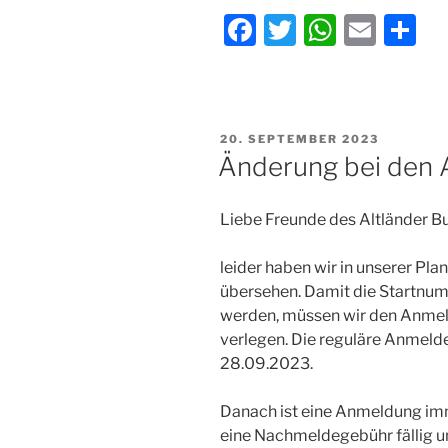
F
T
W
E
T
a
w
h
m
ei
c
itt
at
ai
le
e
er
s
l
n
VERÖFFENTLICHT
20. SEPTEMBER 2023
b
A
AM
Änderung bei den 
o
p
o
p
Liebe Freunde des Altländer B
k
leider haben wir in unserer Pl
übersehen. Damit die Startnumm
werden, müssen wir den Anmel
verlegen. Die reguläre Anmeld
28.09.2023.
Danach ist eine Anmeldung imm
eine Nachmeldegebühr fällig u