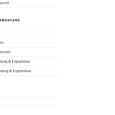
esucht
MMENTARE
en
recken
ung & Ergebnisse
dung & Ergebnisse