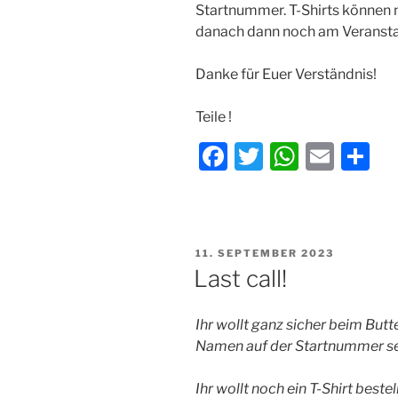
Startnummer. T-Shirts können n
danach dann noch am Veransta
Danke für Euer Verständnis!
Teile !
F
T
W
E
T
a
w
h
m
ei
c
itt
at
ai
le
e
er
s
l
n
VERÖFFENTLICHT
11. SEPTEMBER 2023
b
A
AM
Last call!
o
p
o
p
Ihr wollt ganz sicher beim But
k
Namen auf der Startnummer s
Ihr wollt noch ein T-Shirt beste