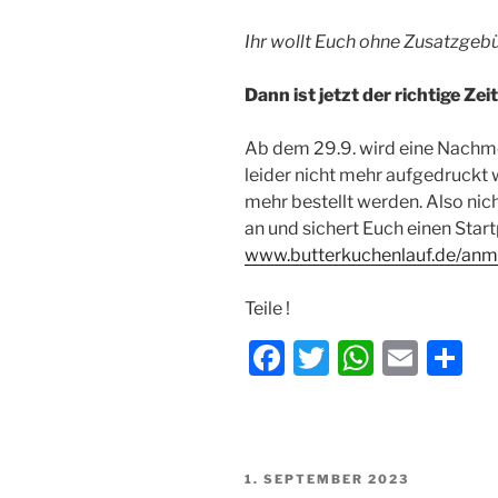
Ihr wollt Euch ohne Zusatzge
Dann ist jetzt der richtige Zei
Ab dem 29.9. wird eine Nachme
leider nicht mehr aufgedruckt 
mehr bestellt werden. Also nic
an und sichert Euch einen Start
www.butterkuchenlauf.de/an
Teile !
F
T
W
E
T
a
w
h
m
ei
c
itt
at
ai
le
e
er
s
l
n
VERÖFFENTLICHT
1. SEPTEMBER 2023
AM