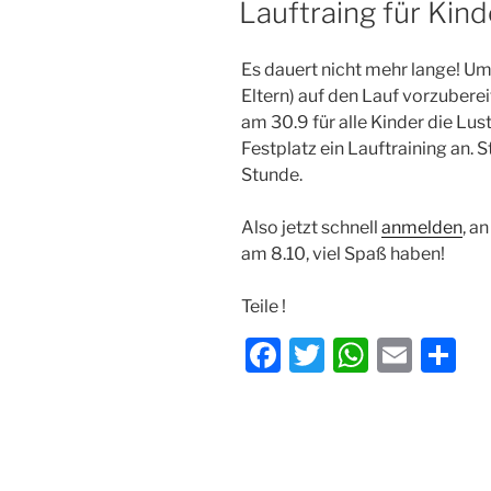
b
A
Lauftraing für Kind
o
p
o
p
Es dauert nicht mehr lange! Um
k
Eltern) auf den Lauf vorzubere
am 30.9 für alle Kinder die Lu
Festplatz ein Lauftraining an. S
Stunde.
Also jetzt schnell
anmelden
, a
am 8.10, viel Spaß haben!
Teile !
F
T
W
E
T
a
w
h
m
ei
c
itt
at
ai
le
e
er
s
l
n