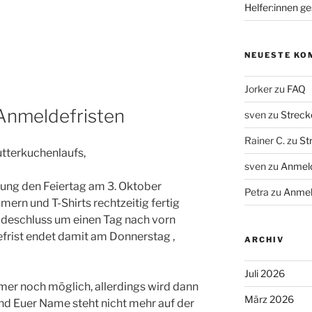
Helfer:innen g
NEUESTE KO
Jorker
zu
FAQ
Anmeldefristen
sven
zu
Streck
Rainer C.
zu
St
utterkuchenlaufs,
sven
zu
Anmeld
anung den Feiertag am 3. Oktober
Petra
zu
Anmel
ern und T-Shirts rechtzeitig fertig
deschluss um einen Tag nach vorn
efrist endet damit am Donnerstag ,
ARCHIV
Juli 2026
er noch möglich, allerdings wird dann
März 2026
nd Euer Name steht nicht mehr auf der