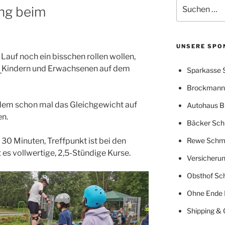
Suchen
ng beim
nach:
UNSERE SPO
 Lauf noch ein bisschen rollen wollen,
l
Kindern und Erwachsenen auf dem
Sparkasse 
Brockmann 
dem schon mal das Gleichgewicht auf
Autohaus B
en.
Bäcker Sch
e 30 Minuten, Treffpunkt ist bei den
Rewe Schm
 es vollwertige, 2,5-Stündige Kurse.
Versicherun
Obsthof Sc
Ohne Ende 
Shipping & 