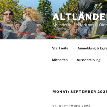
Zum
Inhalt
ALTLÄNDE
springen
Spendenlauf in Jork am 11. Ok
Startseite
Anmeldung & Erge
Mithelfen
Ausschreibung
MONAT:
SEPTEMBER 202
VERÖFFENTLICHT
25. SEPTEMBER 2023