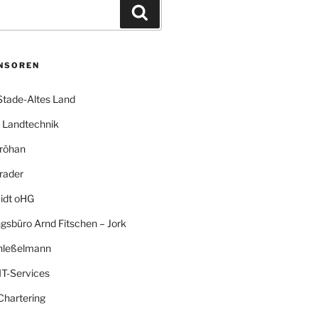
Suchen
NSOREN
Stade-Altes Land
Landtechnik
röhan
rader
idt oHG
gsbüro Arnd Fitschen – Jork
hleßelmann
IT-Services
Chartering