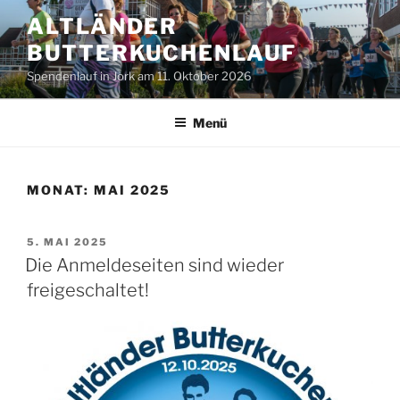
Zum
ALTLÄNDER
Inhalt
BUTTERKUCHENLAUF
springen
Spendenlauf in Jork am 11. Oktober 2026
Menü
MONAT:
MAI 2025
VERÖFFENTLICHT
5. MAI 2025
AM
Die Anmeldeseiten sind wieder
freigeschaltet!