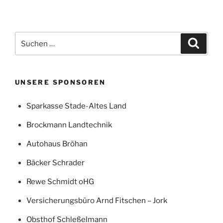
a
w
h
m
ei
c
itt
at
ai
le
e
er
s
l
n
Suchen
Suche
b
A
nach:
o
p
o
p
UNSERE SPONSOREN
k
Sparkasse Stade-Altes Land
Brockmann Landtechnik
Autohaus Bröhan
Bäcker Schrader
Rewe Schmidt oHG
Versicherungsbüro Arnd Fitschen – Jork
Obsthof Schleßelmann