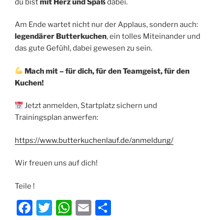
du bist
mit Herz und Spaß
dabei.
Am Ende wartet nicht nur der Applaus, sondern auch:
legendärer Butterkuchen
, ein tolles Miteinander und
das gute Gefühl, dabei gewesen zu sein.
Mach mit – für dich, für den Teamgeist, für den
Kuchen!
Jetzt anmelden, Startplatz sichern und
Trainingsplan anwerfen:
https://www.butterkuchenlauf.de/anmeldung/
Wir freuen uns auf dich!
Teile !
F
T
W
E
T