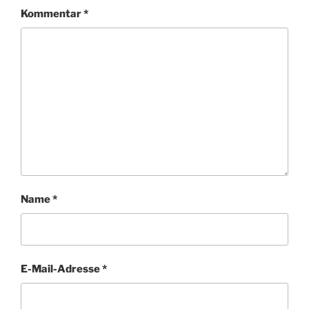
o
p
Kommentar
*
k
Name
*
E-Mail-Adresse
*