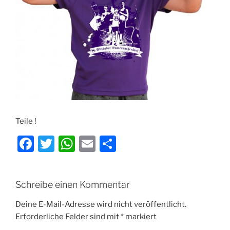
Teile !
F
T
W
E
T
a
w
h
m
ei
c
itt
at
ai
le
Schreibe einen Kommentar
e
er
s
l
n
b
A
Deine E-Mail-Adresse wird nicht veröffentlicht.
Erforderliche Felder sind mit
*
markiert
o
p