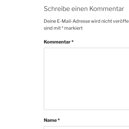
b
A
Schreibe einen Kommentar
o
p
Deine E-Mail-Adresse wird nicht veröffen
o
p
sind mit
*
markiert
k
Kommentar
*
Name
*