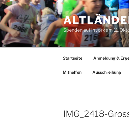
Zum
Inhalt
ALTLÄNDE
springen
Spendenlauf in Jork am 11. Ok
Startseite
Anmeldung & Erge
Mithelfen
Ausschreibung
IMG_2418-Gros