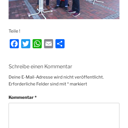
Teile !
F
T
W
E
T
a
w
h
m
ei
c
itt
at
ai
le
Schreibe einen Kommentar
e
er
s
l
n
b
A
Deine E-Mail-Adresse wird nicht veröffentlicht.
Erforderliche Felder sind mit
*
markiert
o
p
o
p
Kommentar
*
k