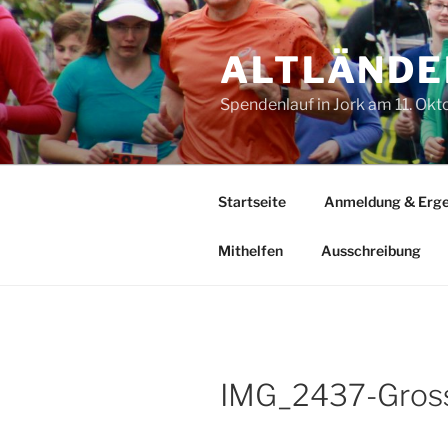
Zum
Inhalt
ALTLÄNDE
springen
Spendenlauf in Jork am 11. Ok
Startseite
Anmeldung & Erge
Mithelfen
Ausschreibung
IMG_2437-Gros