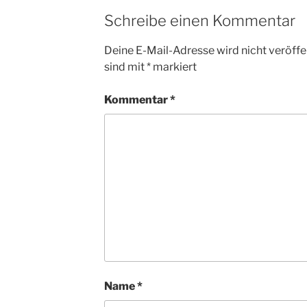
b
A
Schreibe einen Kommentar
o
p
Deine E-Mail-Adresse wird nicht veröffen
o
p
sind mit
*
markiert
k
Kommentar
*
Name
*