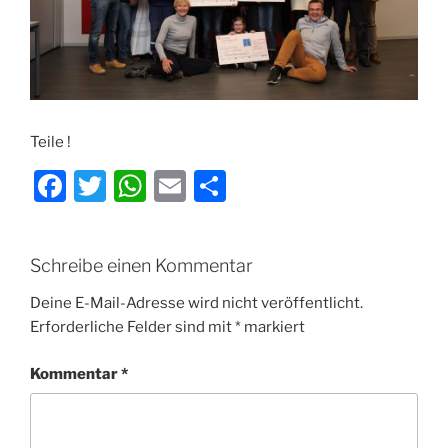
Teile !
F
T
W
E
T
a
w
h
m
ei
c
itt
at
ai
le
Schreibe einen Kommentar
e
er
s
l
n
b
A
Deine E-Mail-Adresse wird nicht veröffentlicht.
Erforderliche Felder sind mit
*
markiert
o
p
o
p
Kommentar
*
k