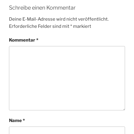
c
itt
at
ai
le
Schreibe einen Kommentar
e
er
s
l
n
b
A
Deine E-Mail-Adresse wird nicht veröffentlicht.
Erforderliche Felder sind mit
*
markiert
o
p
o
p
Kommentar
*
k
Name
*