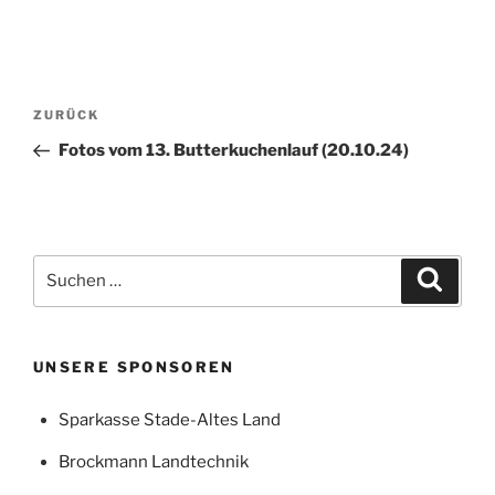
Beitragsnavigation
Vorheriger
ZURÜCK
Beitrag
Fotos vom 13. Butterkuchenlauf (20.10.24)
Suchen
Suche
nach:
UNSERE SPONSOREN
Sparkasse Stade-Altes Land
Brockmann Landtechnik