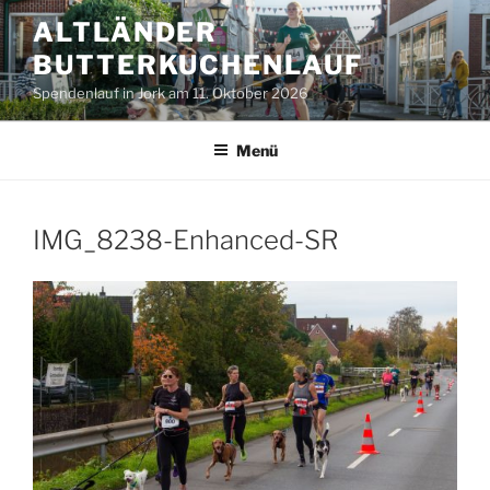
Zum
ALTLÄNDER
Inhalt
BUTTERKUCHENLAUF
springen
Spendenlauf in Jork am 11. Oktober 2026
Menü
IMG_8238-Enhanced-SR