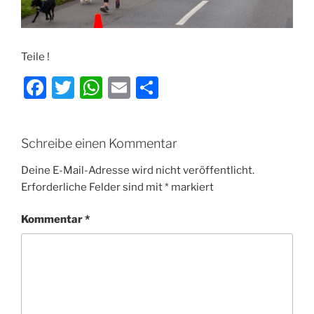
Teile !
F
T
W
E
T
a
w
h
m
ei
c
itt
at
ai
le
Schreibe einen Kommentar
e
er
s
l
n
b
A
Deine E-Mail-Adresse wird nicht veröffentlicht.
Erforderliche Felder sind mit
*
markiert
o
p
o
p
Kommentar
*
k