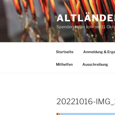
Zum
Inhalt
ALTLÄNDE
springen
Spendenlauf in Jork am 11. Ok
Startseite
Anmeldung & Erge
Mithelfen
Ausschreibung
20221016-IMG