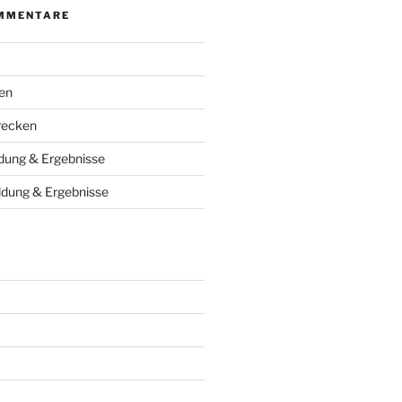
MMENTARE
en
recken
ung & Ergebnisse
dung & Ergebnisse