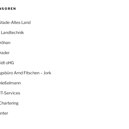
NSOREN
Stade-Altes Land
Landtechnik
röhan
rader
idt oHG
gsbüro Arnd Fitschen – Jork
hleßelmann
IT-Services
Chartering
nter