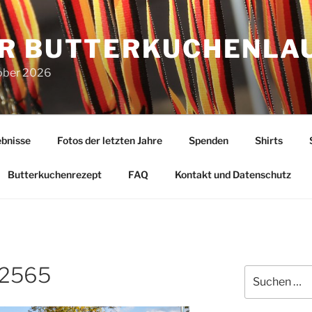
R BUTTERKUCHENLA
tober 2026
bnisse
Fotos der letzten Jahre
Spenden
Shirts
Butterkuchenrezept
FAQ
Kontakt und Datenschutz
_2565
Suchen
nach: