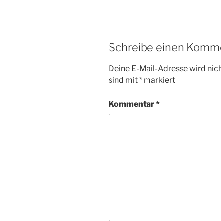
c
itt
at
ai
le
e
er
s
l
n
b
A
Schreibe einen Komm
o
p
Deine E-Mail-Adresse wird nicht
o
p
sind mit
*
markiert
k
Kommentar
*