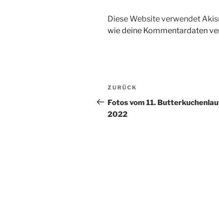
Diese Website verwendet Akis
wie deine Kommentardaten ver
Beitragsnavigation
Vorheriger
ZURÜCK
Beitrag
Fotos vom 11. Butterkuchenlau
2022