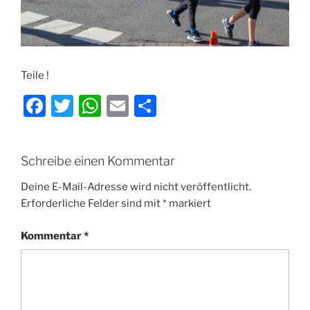
Teile !
F
T
W
E
T
a
w
h
m
ei
c
itt
at
ai
le
Schreibe einen Kommentar
e
er
s
l
n
b
A
Deine E-Mail-Adresse wird nicht veröffentlicht.
Erforderliche Felder sind mit
*
markiert
o
p
o
p
Kommentar
*
k