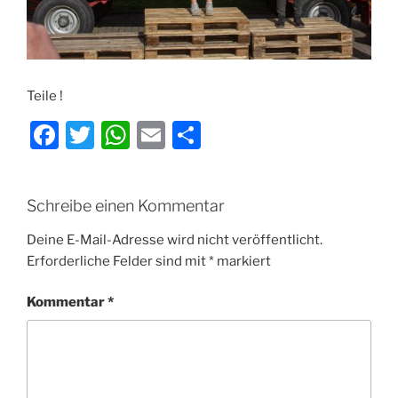
Teile !
F
T
W
E
T
a
w
h
m
ei
c
itt
at
ai
le
Schreibe einen Kommentar
e
er
s
l
n
b
A
Deine E-Mail-Adresse wird nicht veröffentlicht.
Erforderliche Felder sind mit
*
markiert
o
p
o
p
Kommentar
*
k