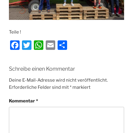
Teile !
F
T
W
E
T
a
w
h
m
ei
c
itt
at
ai
le
Schreibe einen Kommentar
e
er
s
l
n
b
A
Deine E-Mail-Adresse wird nicht veröffentlicht.
Erforderliche Felder sind mit
*
markiert
o
p
o
p
Kommentar
*
k