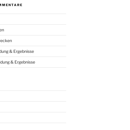
MMENTARE
en
recken
ung & Ergebnisse
dung & Ergebnisse