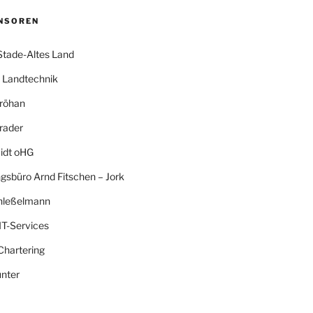
NSOREN
Stade-Altes Land
Landtechnik
röhan
rader
idt oHG
gsbüro Arnd Fitschen – Jork
hleßelmann
IT-Services
Chartering
nter