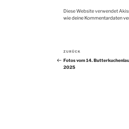
Diese Website verwendet Akis
wie deine Kommentardaten ver
Beitragsnavigation
Vorheriger
ZURÜCK
Beitrag
Fotos vom 14. Butterkuchenla
2025