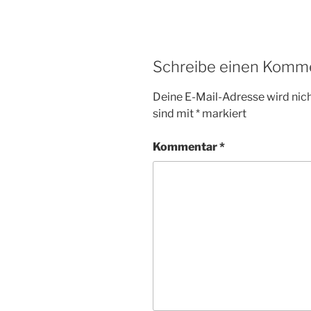
c
itt
at
ai
le
e
er
s
l
n
b
A
Schreibe einen Komm
o
p
Deine E-Mail-Adresse wird nicht
o
p
sind mit
*
markiert
k
Kommentar
*