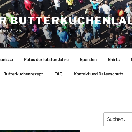
R BUTTERKUCHENLA
tober 2026
bnisse
Fotos der letzten Jahre
Spenden
Shirts
Butterkuchenrezept
FAQ
Kontakt und Datenschutz
Suchen
nach: