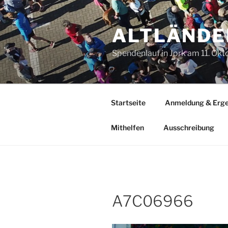
Zum
Inhalt
ALTLÄNDE
springen
Spendenlauf in Jork am 11. Ok
Startseite
Anmeldung & Erge
Mithelfen
Ausschreibung
A7C06966