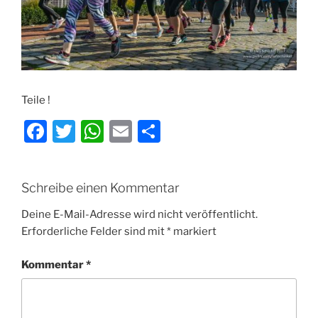
Teile !
F
T
W
E
T
a
w
h
m
ei
c
itt
at
ai
le
Schreibe einen Kommentar
e
er
s
l
n
b
A
Deine E-Mail-Adresse wird nicht veröffentlicht.
Erforderliche Felder sind mit
*
markiert
o
p
o
p
Kommentar
*
k