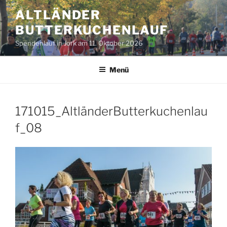
Zum
ALTLÄNDER
Inhalt
BUTTERKUCHENLAUF
springen
Spendenlauf in Jork am 11. Oktober 2026
Menü
171015_AltländerButterkuchenlau
f_08