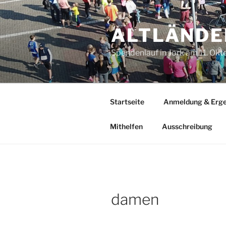
Zum
Inhalt
ALTLÄNDE
springen
Spendenlauf in Jork am 11. Ok
Startseite
Anmeldung & Erge
Mithelfen
Ausschreibung
damen