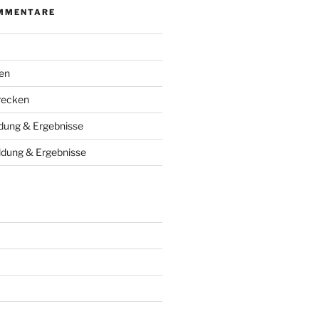
MMENTARE
en
recken
ung & Ergebnisse
dung & Ergebnisse