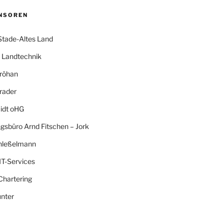
NSOREN
Stade-Altes Land
Landtechnik
röhan
rader
idt oHG
gsbüro Arnd Fitschen – Jork
hleßelmann
IT-Services
Chartering
nter