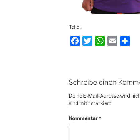
Teile !
F
T
W
E
T
a
w
h
m
ei
c
itt
at
ai
le
e
er
s
l
n
b
A
Schreibe einen Komm
o
p
Deine E-Mail-Adresse wird nicht
o
p
sind mit
*
markiert
k
Kommentar
*