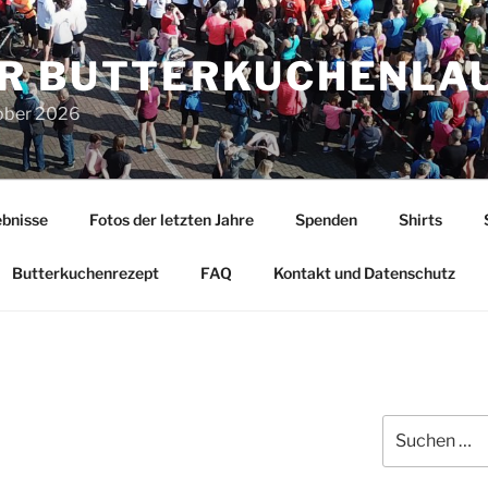
R BUTTERKUCHENLA
tober 2026
bnisse
Fotos der letzten Jahre
Spenden
Shirts
Butterkuchenrezept
FAQ
Kontakt und Datenschutz
Suchen
nach: