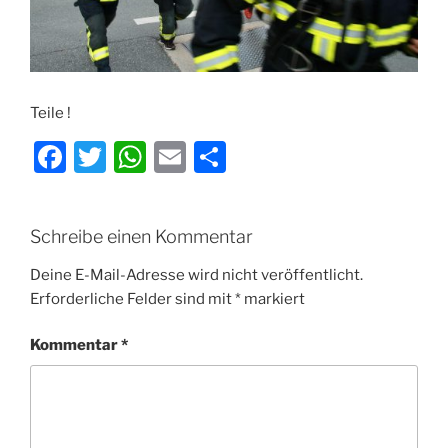
Teile !
F
T
W
E
T
a
w
h
m
ei
c
itt
at
ai
le
Schreibe einen Kommentar
e
er
s
l
n
b
A
Deine E-Mail-Adresse wird nicht veröffentlicht.
Erforderliche Felder sind mit
*
markiert
o
p
o
p
Kommentar
*
k