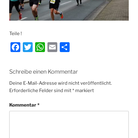
Teile !
F
T
W
E
T
a
w
h
m
ei
c
itt
at
ai
le
Schreibe einen Kommentar
e
er
s
l
n
b
A
Deine E-Mail-Adresse wird nicht veröffentlicht.
Erforderliche Felder sind mit
*
markiert
o
p
o
p
Kommentar
*
k