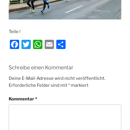
Teile !
F
T
W
E
T
a
w
h
m
ei
c
itt
at
ai
le
Schreibe einen Kommentar
e
er
s
l
n
b
A
Deine E-Mail-Adresse wird nicht veröffentlicht.
Erforderliche Felder sind mit
*
markiert
o
p
o
p
Kommentar
*
k